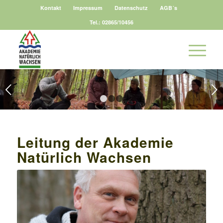
Kontakt
Impressum
Datenschutz
AGB´s
Tel.: 02865/10456
Weiter
1
2
3
Leitung der Akademie
Natürlich Wachsen