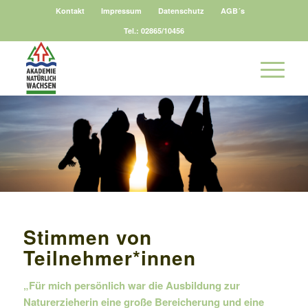
Kontakt
Impressum
Datenschutz
AGB´s
Tel.: 02865/10456
Stimmen von
Teilnehmer*innen
„Für mich persönlich war die Ausbildung zur
Naturerzieherin eine große Bereicherung und eine