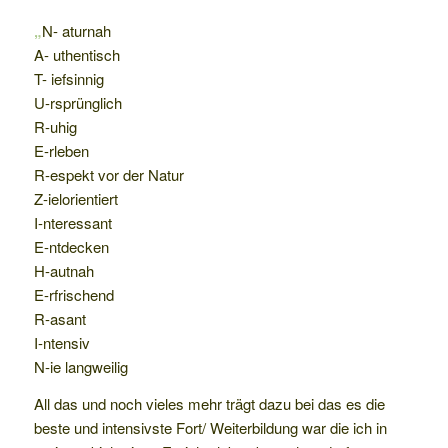
„
N- aturnah
A- uthentisch
T- iefsinnig
U-rsprünglich
R-uhig
E-rleben
R-espekt vor der Natur
Z-ielorientiert
I-nteressant
E-ntdecken
H-autnah
E-rfrischend
R-asant
I-ntensiv
N-ie langweilig
All das und noch vieles mehr trägt dazu bei das es die
beste und intensivste Fort/ Weiterbildung war die ich in