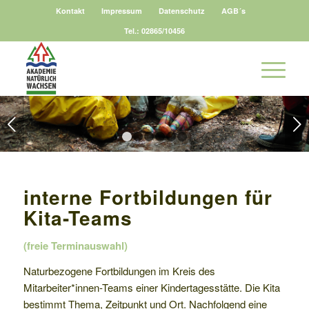
Kontakt
Impressum
Datenschutz
AGB´s
Tel.: 02865/10456
Weiter
1
2
3
4
5
6
interne Fortbildungen für
Kita-Teams
(freie Terminauswahl)
Naturbezogene Fortbildungen im Kreis des
Mitarbeiter*innen-Teams einer Kindertagesstätte. Die Kita
bestimmt Thema, Zeitpunkt und Ort. Nachfolgend eine