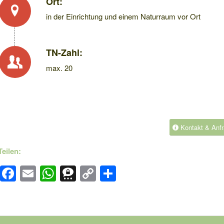
Ort:
in der Einrichtung und einem Naturraum vor Ort
TN-Zahl:
max. 20
Kontakt & Anf
Teilen:
Facebook
Email
WhatsApp
Threema
Copy
Teilen
Link